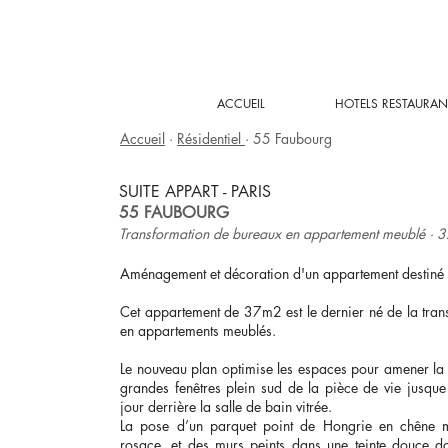
ACCUEIL
HOTELS RESTAURAN
Accueil
·
Résidentiel
· 55 Faubourg
SUITE APPART - PARIS
55 FAUBOURG
Transformation de bureaux en appartement meublé · 
Aménagement et décoration d'un appartement
destiné
Cet appartement de 37m2 est le dernier né de la tran
en appartements meublés.
Le nouveau plan optimise les espaces pour amener la 
grandes fenêtres plein sud de la pièce de vie jusq
jour derrière la salle de bain vitrée.
La pose d’un parquet point de Hongrie en chêne m
rosace, et des murs peints dans une teinte douce don