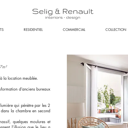
TS
RESIDENTIEL
COMMERCIAL
COLLECTION
37m²
 à la location meublée.
sformation d’anciens bureaux
lumière qui pénètre par les 2
ue dans la chambre en second
assif, quelques moulures et
nent l’illusion que le lieu a