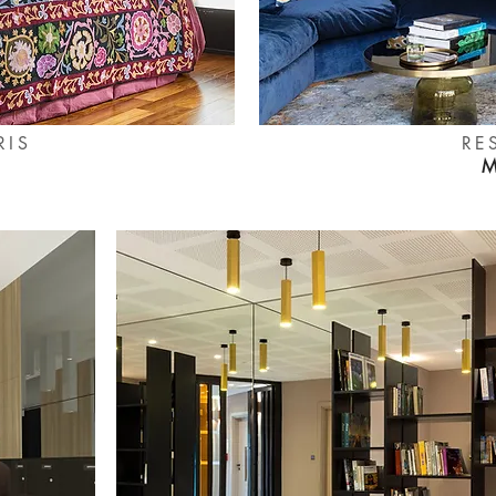
RIS
RE
M