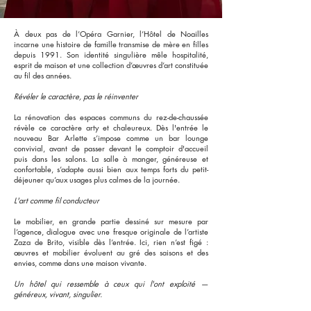
À deux pas de l’Opéra Garnier, l’Hôtel de Noailles
incarne une histoire de famille transmise de mère en filles
depuis 1991. Son identité singulière mêle hospitalité,
esprit de maison et une collection d’œuvres d’art constituée
au fil des années.
Révéler le caractère, pas le réinventer
La rénovation des espaces communs du rez-de-chaussée
révèle ce caractère arty et chaleureux. Dès l'entrée le
nouveau Bar Arlette s’impose comme un bar lounge
convivial, avant de passer devant le comptoir d'accueil
puis dans les salons. La salle à manger, généreuse et
confortable, s’adapte aussi bien aux temps forts du petit-
déjeuner qu’aux usages plus calmes de la journée.
L'art comme fil conducteur
Le mobilier, en grande partie dessiné sur mesure par
l’agence, dialogue avec une fresque originale de l’artiste
Zaza de Brito, visible dès l’entrée. Ici, rien n’est figé :
œuvres et mobilier évoluent au gré des saisons et des
envies, comme dans une maison vivante.
Un hôtel qui ressemble à ceux qui l'ont exploité —
généreux, vivant, singulier.