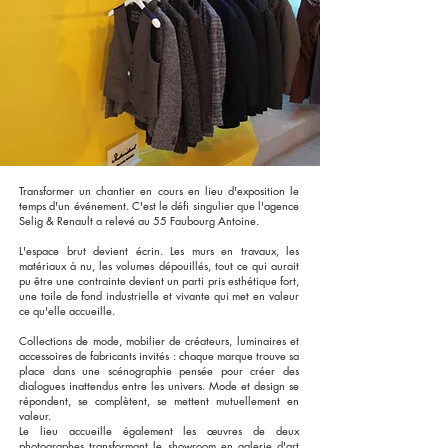
Transformer un chantier en cours en lieu d'exposition le
temps d'un événement. C'est le défi singulier que l'agence
Selig & Renault a relevé au 55 Faubourg Antoine.
L'espace brut devient écrin. Les murs en travaux, les
matériaux à nu, les volumes dépouillés, tout ce qui aurait
pu être une contrainte devient un parti pris esthétique fort,
une toile de fond industrielle et vivante qui met en valeur
ce qu'elle accueille.
Collections de mode, mobilier de créateurs, luminaires et
accessoires de fabricants invités : chaque marque trouve sa
place dans une scénographie pensée pour créer des
dialogues inattendus entre les univers. Mode et design se
répondent, se complètent, se mettent mutuellement en
valeur.
Le lieu accueille également les œuvres de deux
photographes transformant le showroom en galerie d'art